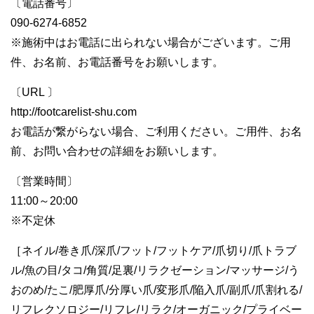
〔電話番号〕
090-6274-6852
※施術中はお電話に出られない場合がございます。ご用
件、お名前、お電話番号をお願いします。
〔URL 〕
http://footcarelist-shu.com
お電話が繋がらない場合、ご利用ください。ご用件、お名
前、お問い合わせの詳細をお願いします。
〔営業時間〕
11:00～20:00
※不定休
［ネイル/巻き爪/深爪/フット/フットケア/爪切り/爪トラブ
ル/魚の目/タコ/角質/足裏/リラクゼーション/マッサージ/う
おのめ/たこ/肥厚爪/分厚い爪/変形爪/陥入爪/副爪/爪割れる/
リフレクソロジー/リフレ/リラク/オーガニック/プライベー