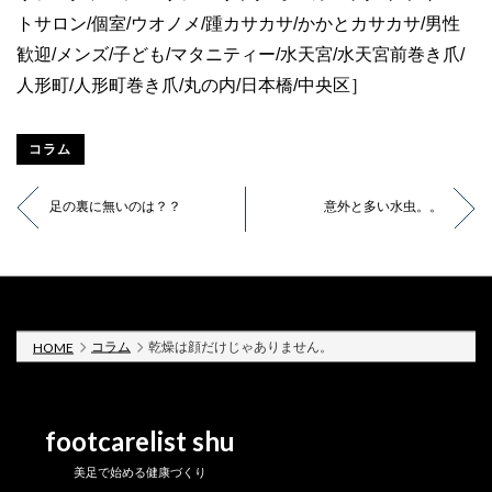
トサロン/個室/ウオノメ/踵カサカサ/かかとカサカサ/男性
歓迎/メンズ/子ども/マタニティー/水天宮/水天宮前巻き爪/
人形町/人形町巻き爪/丸の内/日本橋/中央区］
コラム
足の裏に無いのは？？
意外と多い水虫。。
コラム
乾燥は顔だけじゃありません。
HOME
footcarelist shu
美足で始める健康づくり