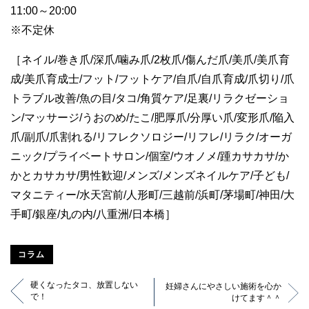
11:00～20:00
※不定休
［ネイル/巻き爪/深爪/噛み爪/2枚爪/傷んだ爪/美爪/美爪育
成/美爪育成士/フット/フットケア/自爪/自爪育成/爪切り/爪
トラブル改善/魚の目/タコ/角質ケア/足裏/リラクゼーショ
ン/マッサージ/うおのめ/たこ/肥厚爪/分厚い爪/変形爪/陥入
爪/副爪/爪割れる/リフレクソロジー/リフレ/リラク/オーガ
ニック/プライベートサロン/個室/ウオノメ/踵カサカサ/か
かとカサカサ/男性歓迎/メンズ/メンズネイルケア/子ども/
マタニティー/水天宮前/人形町/三越前/浜町/茅場町/神田/大
手町/銀座/丸の内/八重洲/日本橋］
コラム
硬くなったタコ、放置しない
妊婦さんにやさしい施術を心か
で！
けてます＾＾