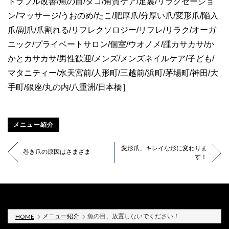
トラブル改善/魚の目/タコ/角質ケア/足裏/リラクゼーショ
ン/マッサージ/うおのめ/たこ/肥厚爪/分厚い爪/変形爪/陥入
爪/副爪/爪割れる/リフレクソロジー/リフレ/リラク/オーガ
ニック/プライベートサロン/個室/ウオノメ/踵カサカサ/か
かとカサカサ/男性歓迎/メンズ/メンズネイルケア/子ども/
マタニティー/水天宮前/人形町/三越前/浜町/茅場町/神田/大
手町/銀座/丸の内/八重洲/日本橋］
メニュー紹介
変形爪、キレイな形に変わりま
巻き爪の原因はさまざま
す！
メニュー紹介
魚の目、放置しないでください！
HOME