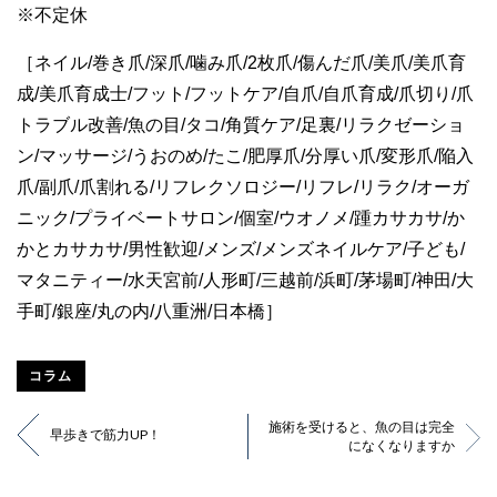
※不定休
［ネイル/巻き爪/深爪/噛み爪/2枚爪/傷んだ爪/美爪/美爪育
成/美爪育成士/フット/フットケア/自爪/自爪育成/爪切り/爪
トラブル改善/魚の目/タコ/角質ケア/足裏/リラクゼーショ
ン/マッサージ/うおのめ/たこ/肥厚爪/分厚い爪/変形爪/陥入
爪/副爪/爪割れる/リフレクソロジー/リフレ/リラク/オーガ
ニック/プライベートサロン/個室/ウオノメ/踵カサカサ/か
かとカサカサ/男性歓迎/メンズ/メンズネイルケア/子ども/
マタニティー/水天宮前/人形町/三越前/浜町/茅場町/神田/大
手町/銀座/丸の内/八重洲/日本橋］
コラム
施術を受けると、魚の目は完全
早歩きで筋力UP！
になくなりますか